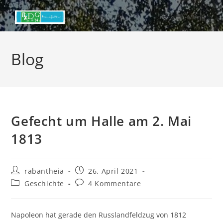
Zum
Menü
Inhalt
springen
Blog
Gefecht um Halle am 2. Mai
1813
Beitrags-
Beitrag
rabantheia
26. April 2021
Autor:
veröffentlicht:
Beitrags-
Beitrags-
Geschichte
4 Kommentare
Kategorie:
Kommentare:
Napoleon hat gerade den Russlandfeldzug von 1812