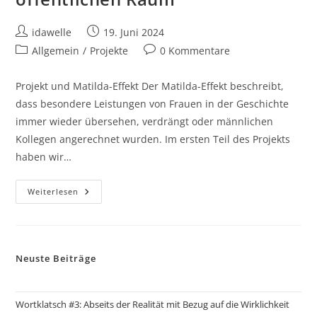
Beitrags-
Beitrag
idawelle
19. Juni 2024
Autor:
veröffentlicht:
Beitrags-
Beitrags-
Allgemein
/
Projekte
0 Kommentare
Kategorie:
Kommentare:
Projekt und Matilda-Effekt Der Matilda-Effekt beschreibt,
dass besondere Leistungen von Frauen in der Geschichte
immer wieder übersehen, verdrängt oder männlichen
Kollegen angerechnet wurden. Im ersten Teil des Projekts
haben wir…
Matilda
Weiterlesen
2.0
–
Frauen
Im
Öffentlichen
Raum
Neuste Beiträge
Wortklatsch #3: Abseits der Realität mit Bezug auf die Wirklichkeit